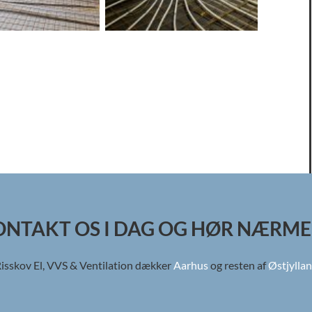
ONTAKT OS I DAG OG HØR NÆRME
isskov El, VVS & Ventilation dækker
Aarhus
og resten af
Østjylla