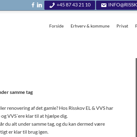
+45 87 43 21 10
INFO@RISSK
Forside
Erhverv & kommune
Privat
under samme tag
ller renovering af det gamle? Hos Risskov EL & VVS har
og VVS´ere klar til at hjælpe dig.
får du alt under samme tag, og du kan dermed være
gt er klar til brug igen.