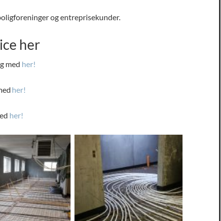
 boligforeninger og entreprisekunder.
ice her
kig med
her!
 med
her!
med
her!