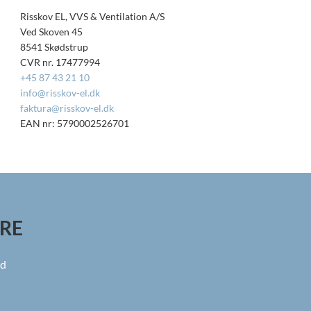
Risskov EL, VVS & Ventilation A/S
Ved Skoven 45
8541 Skødstrup
CVR nr. 17477994
+45 87 43 21 10
info@risskov-el.dk
faktura@risskov-el.dk
EAN nr: 5790002526701
RE
nd