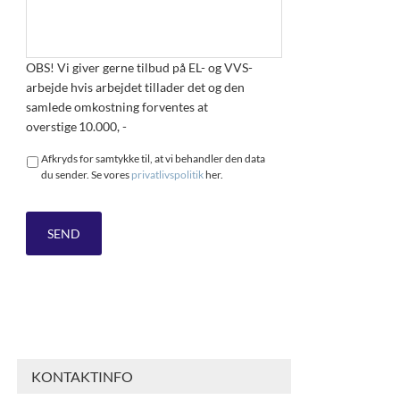
OBS! Vi giver gerne tilbud på EL- og VVS-
arbejde hvis arbejdet tillader det og den
samlede omkostning forventes at
overstige 10.000, -
Afkryds for samtykke til, at vi behandler den data
du sender. Se vores
privatlivspolitik
her.
KONTAKTINFO