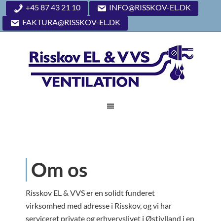
+45 87 43 21 10
INFO@RISSKOV-EL.DK
FAKTURA@RISSKOV-EL.DK
Om os
Risskov EL & VVS er en solidt funderet
virksomhed med adresse i Risskov, og vi har
serviceret private og erhvervslivet i Østjylland i en