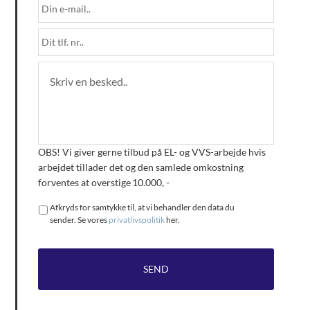
OBS! Vi giver gerne tilbud på EL- og VVS-arbejde hvis
arbejdet tillader det og den samlede omkostning
forventes at overstige 10.000, -
Afkryds for samtykke til, at vi behandler den data du
sender. Se vores
privatlivspolitik
her.