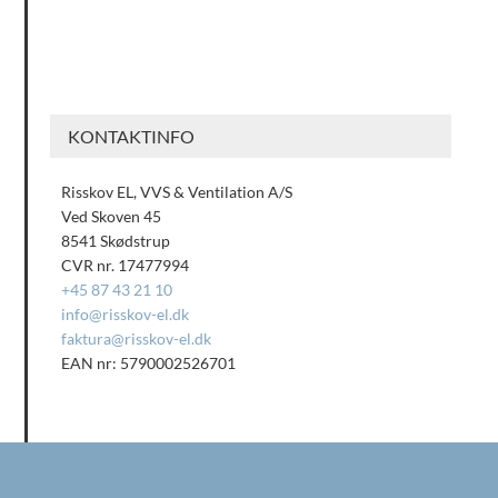
KONTAKTINFO
Risskov EL, VVS & Ventilation A/S
Ved Skoven 45
8541 Skødstrup
CVR nr. 17477994
+45 87 43 21 10
info@risskov-el.dk
faktura@risskov-el.dk
EAN nr: 5790002526701