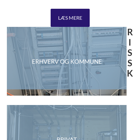
LÆS MERE
R
I
S
S
ERHVERV OG KOMMUNE
K
PRIVAT