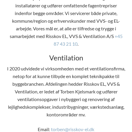
installatører og udfører omfattende fagentrepriser
indenfor begge områder. Vi servicerer både private,
kommune/region og erhvervskunder med VVS- og EL-
arbejde. Vores mål er, at alle er tilfredse og trygge i
samarbejdet med Risskov EL, VVS & Ventilation A/S
+45
87 43 21 10
.
Ventilation
I 2020 udvidede vi virksomheden med et ventilationsfirma,
netop for at kunne tilbyde en komplet teknikpakke til
byggebranchen. Afdelingen hedder Risskov EL, VVS &
Ventilation, er ledet af Torben Kjelsmark og udfører
ventilationsopgaver i nybyggeri og renovering af
lejlighedskomplekser, industribygninger, værkstedsanlæg,
kontorområder mv.
Email:
torben@risskov-el.dk