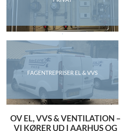
.
FAGENTREPRISER EL & VVS
OV EL, VVS & VENTILATION –
VI KØRER UD I AARHUS OG