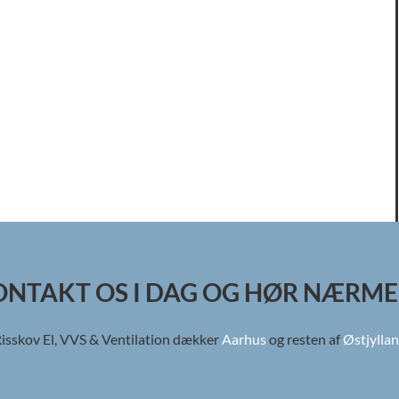
ONTAKT OS I DAG OG HØR NÆRME
isskov El, VVS & Ventilation dækker
Aarhus
og resten af
Østjylla