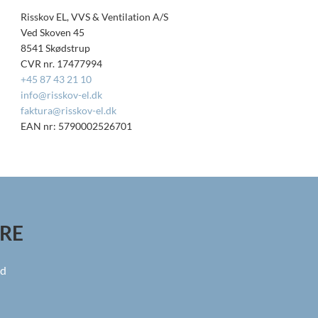
Risskov EL, VVS & Ventilation A/S
Ved Skoven 45
8541 Skødstrup
CVR nr. 17477994
+45 87 43 21 10
info@risskov-el.dk
faktura@risskov-el.dk
EAN nr: 5790002526701
RE
nd