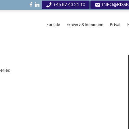
+45 87 43 21 10
INFO@RISSK
Forside
Erhverv & kommune
Privat
erier.