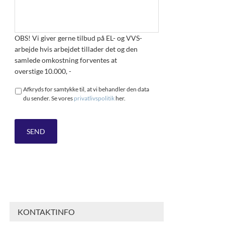
OBS! Vi giver gerne tilbud på EL- og VVS-
arbejde hvis arbejdet tillader det og den
samlede omkostning forventes at
overstige 10.000, -
Afkryds for samtykke til, at vi behandler den data
du sender. Se vores
privatlivspolitik
her.
KONTAKTINFO